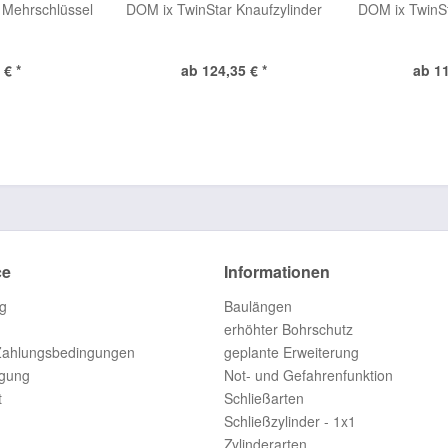
 Mehrschlüssel
DOM ix TwinStar Knaufzylinder
DOM ix TwinSt
 € *
ab 124,35 € *
ab 11
ce
Informationen
g
Baulängen
erhöhter Bohrschutz
Zahlungsbedingungen
geplante Erweiterung
rgung
Not- und Gefahrenfunktion
t
Schließarten
Schließzylinder - 1x1
Zylinderarten