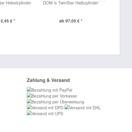
ar Hebelzylinder
DOM ix TwinStar Halbzylinder
DOM 
Vor
2,45 € *
ab 97,05 € *
ab
Zahlung & Versand